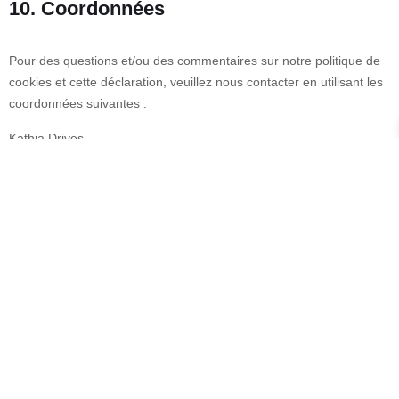
10. Coordonnées
Pour des questions et/ou des commentaires sur notre politique de
cookies et cette déclaration, veuillez nous contacter en utilisant les
coordonnées suivantes :
Kathia Drives
20 Rue Claude Delvincourt
95200 Sarcelles
France
Site web :
https://kathiadrives.com
E-mail :
kathia.drives@
gmail.com
Cette politique de cookies a été synchronisée avec
cookiedatabase.org
le 18 avril 2026.
CGU
CGV
Mentions
Politique de
Politique de
Politique de
légales
Confidentialité
Remboursement
Cookies